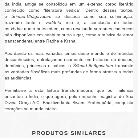
da Índia antiga se consolidou em um extenso corpo literário
conhecido como “literatura védica”. Dentro desses textos,
o
Śrīmad-Bhāgavatam
se destaca como sua culminação,
trazendo tanto o
vedānta
, isto é, a conclusão de todos
os
Vedas
que o antecedem, como revelando verdades esotéricas
não disponíveis em nenhum outro lugar, como a mística de amor
transcendental entre Rādhā e Kṛṣṇa.
Abordando os mais variados temas deste mundo e de mundos
desconhecidos, entrelaçados ricamente em histórias de deuses,
demônios, princesas e sábios, o
Śrīmad-Bhāgavatam
transmite
as verdades filosóficas mais profundas de forma atrativa a todas
as audiências.
Permita-se a esta leitura transformadora, que por milênios
encantou a Índia, e que agora, pelo empenho magistral de Sua
Divina Graça A.C. Bhaktivedanta Swami Prabhupāda, conquista
corações no mundo inteiro.
PRODUTOS SIMILARES