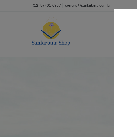
(12) 97401-0897
contato@sankirtana.com.br