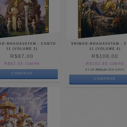
AD-BHAGAVATAM - CANTO
SRIMAD-BHAGAVATAM - 
11 (VOLUME 3)
11 (VOLUME 4)
R$87,00
R$108,00
R$82,65
R$102,60
COM
PIX
COM
PIX
2
X DE
R$54,00
SEM JUROS