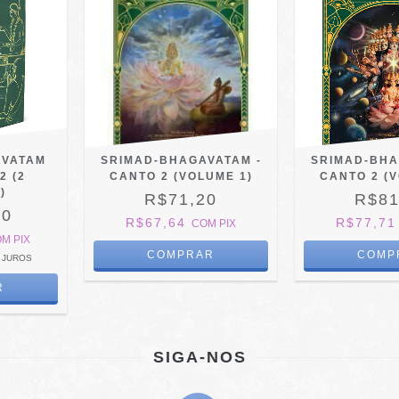
AVATAM
SRIMAD-BHAGAVATAM -
SRIMAD-BHA
2 (2
CANTO 2 (VOLUME 1)
CANTO 2 (
)
R$71,20
R$81
00
R$67,64
R$77,7
COM
PIX
OM
PIX
 JUROS
SIGA-NOS