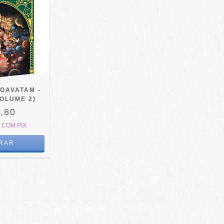
GAVATAM -
VOLUME 2)
,80
1
COM
PIX