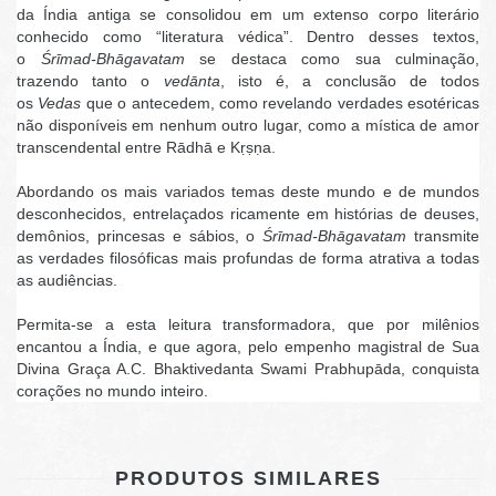
da Índia antiga se consolidou em um extenso corpo literário
conhecido como “literatura védica”. Dentro desses textos,
o
Śrīmad-Bhāgavatam
se destaca como sua culminação,
trazendo tanto o
vedānta
, isto é, a conclusão de todos
os
Vedas
que o antecedem, como revelando verdades esotéricas
não disponíveis em nenhum outro lugar, como a mística de amor
transcendental entre Rādhā e Kṛṣṇa.
Abordando os mais variados temas deste mundo e de mundos
desconhecidos, entrelaçados ricamente em histórias de deuses,
demônios, princesas e sábios, o
Śrīmad-Bhāgavatam
transmite
as verdades filosóficas mais profundas de forma atrativa a todas
as audiências.
Permita-se a esta leitura transformadora, que por milênios
encantou a Índia, e que agora, pelo empenho magistral de Sua
Divina Graça A.C. Bhaktivedanta Swami Prabhupāda, conquista
corações no mundo inteiro.
PRODUTOS SIMILARES