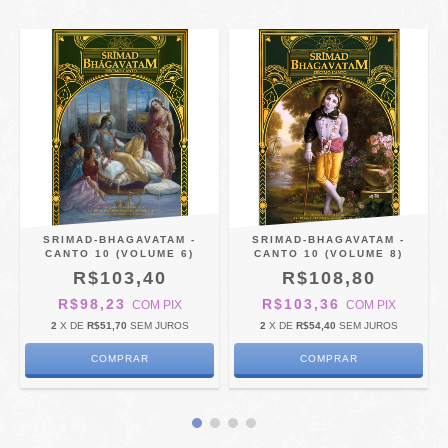
SRIMAD-BHAGAVATAM -
SRIMAD-BHAGAVATAM -
CANTO 10 (VOLUME 6)
CANTO 10 (VOLUME 8)
R$103,40
R$108,80
R$98,23
R$103,36
COM
PIX
COM
PIX
2
X DE
R$51,70
SEM JUROS
2
X DE
R$54,40
SEM JUROS