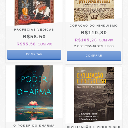
CORAÇÃO DO HINDUÍSMO
PROFECIAS VÉDICAS
R$110,80
R$58,50
R$105,26
COM
PIX
R$55,58
COM
PIX
2
X DE
R$55,40
SEM JUROS
O PODER DO DHARMA
CIVILIZAÇÃO E PROGRESSO