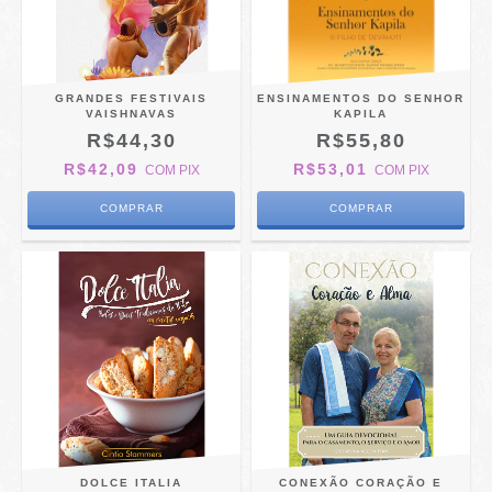
GRANDES FESTIVAIS
ENSINAMENTOS DO SENHOR
VAISHNAVAS
KAPILA
R$44,30
R$55,80
R$42,09
R$53,01
COM
PIX
COM
PIX
DOLCE ITALIA
CONEXÃO CORAÇÃO E