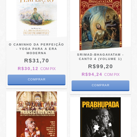
O CAMINHO DA PERFEIÇÃO
- YOGA PARA A ERA
MODERNA
SRIMAD-BHAGAVATAM -
CANTO 4 (VOLUME 1)
R$31,70
R$99,20
R$30,12
COM
PIX
R$94,24
COM
PIX