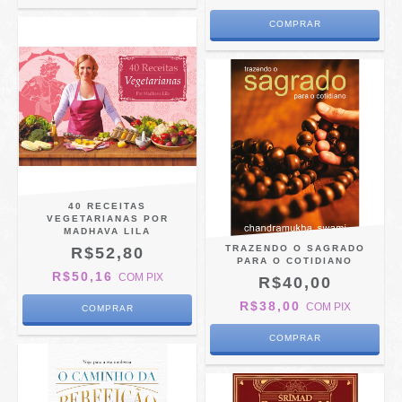
40 RECEITAS
VEGETARIANAS POR
MADHAVA LILA
TRAZENDO O SAGRADO
R$52,80
PARA O COTIDIANO
R$50,16
COM
PIX
R$40,00
R$38,00
COM
PIX