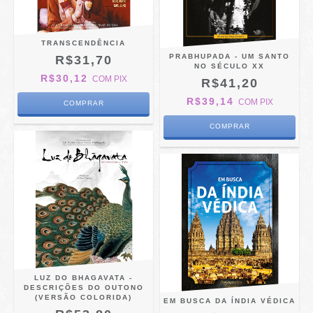
TRANSCENDÊNCIA
PRABHUPADA - UM SANTO
R$31,70
NO SÉCULO XX
R$30,12
COM
PIX
R$41,20
R$39,14
COM
PIX
LUZ DO BHAGAVATA -
DESCRIÇÕES DO OUTONO
(VERSÃO COLORIDA)
EM BUSCA DA ÍNDIA VÉDICA