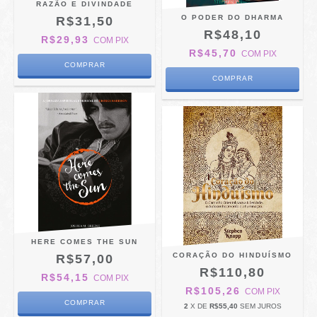
RAZÃO E DIVINDADE
O PODER DO DHARMA
R$31,50
R$48,10
R$29,93
COM
PIX
R$45,70
COM
PIX
HERE COMES THE SUN
CORAÇÃO DO HINDUÍSMO
R$57,00
R$110,80
R$54,15
COM
PIX
R$105,26
COM
PIX
2
X DE
R$55,40
SEM JUROS