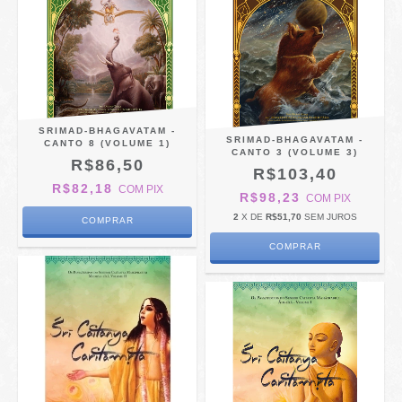
SRIMAD-BHAGAVATAM -
SRIMAD-BHAGAVATAM -
CANTO 8 (VOLUME 1)
CANTO 3 (VOLUME 3)
R$86,50
R$103,40
R$82,18
COM
PIX
R$98,23
COM
PIX
2
X DE
R$51,70
SEM JUROS