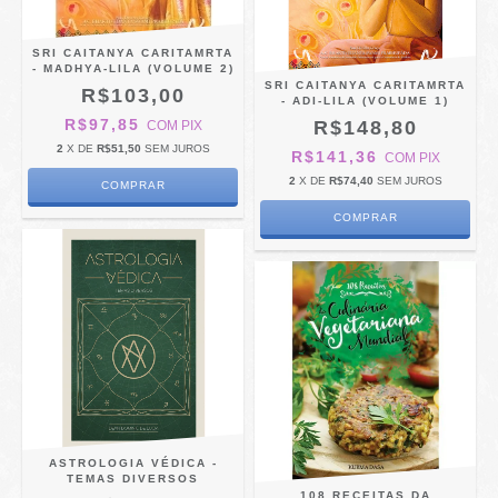
SRI CAITANYA CARITAMRTA
- MADHYA-LILA (VOLUME 2)
SRI CAITANYA CARITAMRTA
R$103,00
- ADI-LILA (VOLUME 1)
R$97,85
R$148,80
COM
PIX
2
X DE
R$51,50
SEM JUROS
R$141,36
COM
PIX
2
X DE
R$74,40
SEM JUROS
ASTROLOGIA VÉDICA -
TEMAS DIVERSOS
108 RECEITAS DA