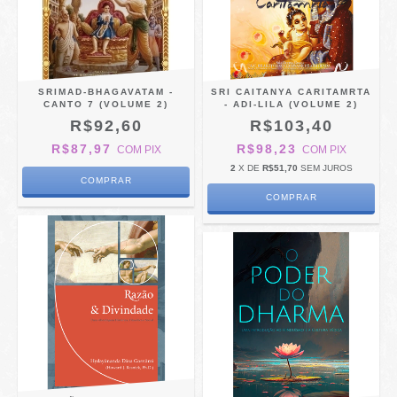
SRIMAD-BHAGAVATAM -
SRI CAITANYA CARITAMRTA
CANTO 7 (VOLUME 2)
- ADI-LILA (VOLUME 2)
R$92,60
R$103,40
R$87,97
R$98,23
COM
PIX
COM
PIX
2
X DE
R$51,70
SEM JUROS