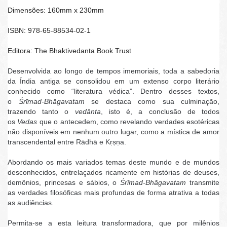
Dimensões: 160mm x 230mm
ISBN: 978-65-88534-02-1
Editora: The Bhaktivedanta Book Trust
Desenvolvida ao longo de tempos imemoriais, toda a sabedoria
da Índia antiga se consolidou em um extenso corpo literário
conhecido como “literatura védica”. Dentro desses textos,
o
Śrīmad-Bhāgavatam
se destaca como sua culminação,
trazendo tanto o
vedānta
, isto é, a conclusão de todos
os
Vedas
que o antecedem, como revelando verdades esotéricas
não disponíveis em nenhum outro lugar, como a mística de amor
transcendental entre Rādhā e Kṛṣṇa.
Abordando os mais variados temas deste mundo e de mundos
desconhecidos, entrelaçados ricamente em histórias de deuses,
demônios, princesas e sábios, o
Śrīmad-Bhāgavatam
transmite
as verdades filosóficas mais profundas de forma atrativa a todas
as audiências.
Permita-se a esta leitura transformadora, que por milênios