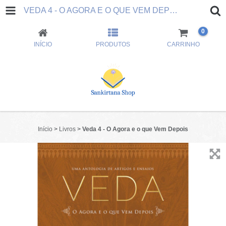
VEDA 4 - O AGORA E O QUE VEM DEPOIS
0
INÍCIO
PRODUTOS
CARRINHO
Início
>
Livros
>
Veda 4 - O Agora e o que Vem Depois