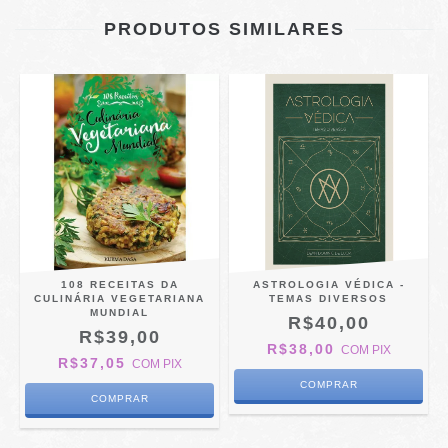
PRODUTOS SIMILARES
108 RECEITAS DA
ASTROLOGIA VÉDICA -
A
CULINÁRIA VEGETARIANA
TEMAS DIVERSOS
)
MUNDIAL
R$40,00
R$39,00
R$38,00
COM
PIX
R$37,05
COM
PIX