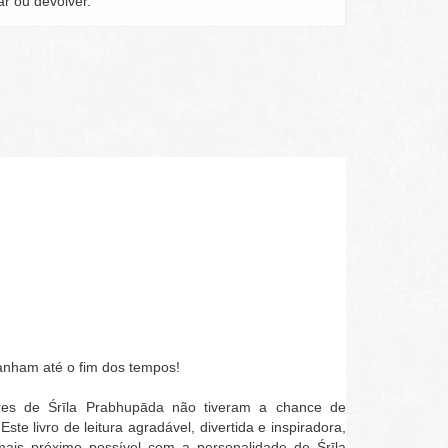
ar ou devolver.
anham até o fim dos tempos!
res de Śrīla Prabhupāda não tiveram a chance de
te livro de leitura agradável, divertida e inspiradora,
mais próximo possível com a personalidade de Śrīla