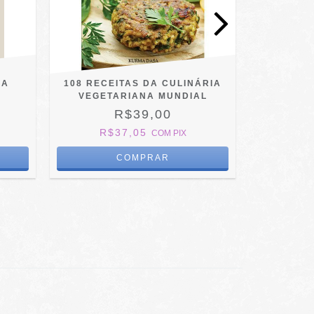
NA
108 RECEITAS DA CULINÁRIA
OS BEATL
VEGETARIANA MUNDIAL
R$39,00
R$37,05
R$
COM
PIX