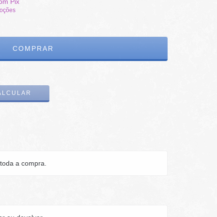
om Pix
moções
ALTERAR CEP
ALCULAR
toda a compra.