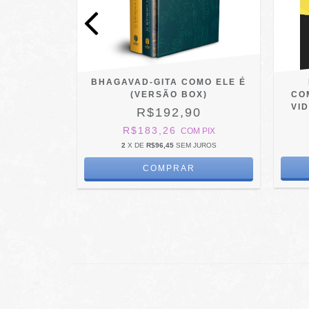
A - TEMAS
BHAGAVAD-GITA COMO ELE É
(VERSÃO BOX)
CO
VI
0
R$192,90
R$183,26
PIX
COM
PIX
2
X DE
R$96,45
SEM JUROS