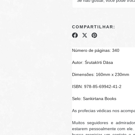
Se não gostar, você pode troc
COMPARTILHAR:
Número de páginas: 340
Autor: Śrutakīrti Dāsa
Dimensões: 160mm x 230mm
ISBN: 978-85-69942-41-2
Selo: Sankirtana Books
As profecias védicas nos acomp
Muitos seguidores e admirado
estarem pessoalmente com ele. Es
busca propiciar um contato o 