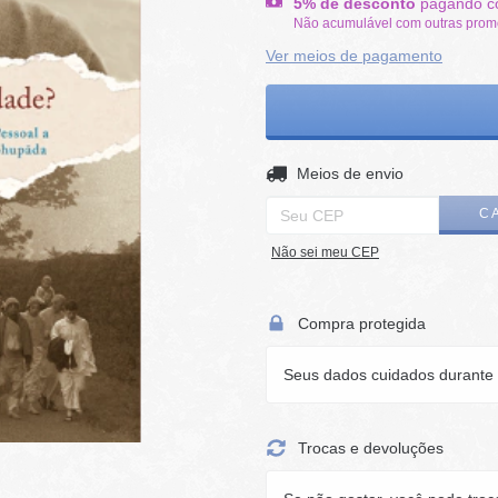
5% de desconto
pagando c
Não acumulável com outras pro
Ver meios de pagamento
Entregas para o CEP:
Meios de envio
C
Não sei meu CEP
Compra protegida
Seus dados cuidados durante 
Trocas e devoluções