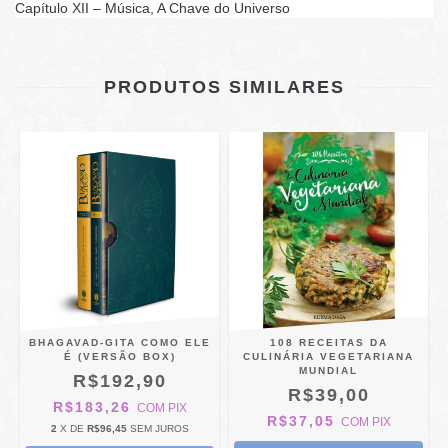
Capítulo XII – Música, A Chave do Universo
PRODUTOS SIMILARES
BHAGAVAD-GITA COMO ELE
108 RECEITAS DA
A
É (VERSÃO BOX)
CULINÁRIA VEGETARIANA
)
MUNDIAL
R$192,90
R$39,00
R$183,26
COM
PIX
R$37,05
COM
PIX
2
X DE
R$96,45
SEM JUROS