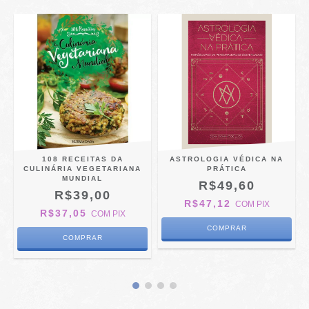
E
108 RECEITAS DA
ASTROLOGIA VÉDICA NA
CULINÁRIA VEGETARIANA
PRÁTICA
MUNDIAL
R$49,60
R$39,00
R$47,12
COM
PIX
R$37,05
COM
PIX