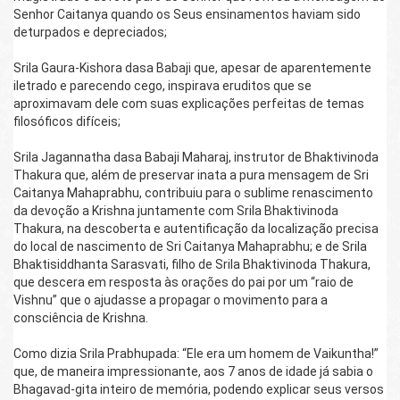
Senhor Caitanya quando os Seus ensinamentos haviam sido 
deturpados e depreciados;
Srila Gaura-Kishora dasa Babaji que, apesar de aparentemente 
iletrado e parecendo cego, inspirava eruditos que se 
aproximavam dele com suas explicações perfeitas de temas 
filosóficos difíceis;
Srila Jagannatha dasa Babaji Maharaj, instrutor de Bhaktivinoda 
Thakura que, além de preservar inata a pura mensagem de Sri 
Caitanya Mahaprabhu, contribuiu para o sublime renascimento 
da devoção a Krishna juntamente com Srila Bhaktivinoda 
Thakura, na descoberta e autentificação da localização precisa 
do local de nascimento de Sri Caitanya Mahaprabhu; e de Srila 
Bhaktisiddhanta Sarasvati, filho de Srila Bhaktivinoda Thakura, 
que descera em resposta às orações do pai por um “raio de 
Vishnu” que o ajudasse a propagar o movimento para a 
consciência de Krishna.
Como dizia Srila Prabhupada: “Ele era um homem de Vaikuntha!” 
que, de maneira impressionante, aos 7 anos de idade já sabia o 
Bhagavad-gita inteiro de memória, podendo explicar seus versos 