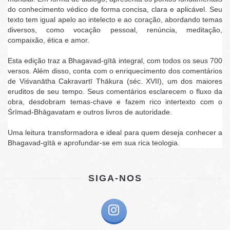
do conhecimento védico de forma concisa, clara e aplicável. Seu
texto tem igual apelo ao intelecto e ao coração, abordando temas
diversos, como vocação pessoal, renúncia, meditação,
compaixão, ética e amor.
Esta edição traz a Bhagavad-gītā integral, com todos os seus 700
versos. Além disso, conta com o enriquecimento dos comentários
de Viśvanātha Cakravartī Thākura (séc. XVII), um dos maiores
eruditos de seu tempo. Seus comentários esclarecem o fluxo da
obra, desdobram temas-chave e fazem rico intertexto com o
Śrīmad-Bhāgavatam e outros livros de autoridade.
Uma leitura transformadora e ideal para quem deseja conhecer a
Bhagavad-gītā e aprofundar-se em sua rica teologia.
SIGA-NOS