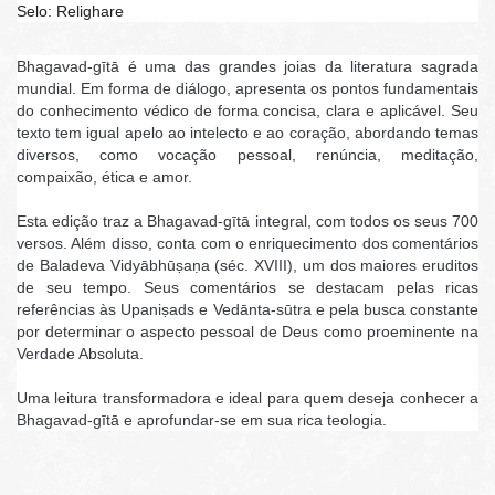
Selo: Relighare
Bhagavad-gītā é uma das grandes joias da literatura sagrada
mundial. Em forma de diálogo, apresenta os pontos fundamentais
do conhecimento védico de forma concisa, clara e aplicável. Seu
texto tem igual apelo ao intelecto e ao coração, abordando temas
diversos, como vocação pessoal, renúncia, meditação,
compaixão, ética e amor.
Esta edição traz a Bhagavad-gītā integral, com todos os seus 700
versos. Além disso, conta com o enriquecimento dos comentários
de Baladeva Vidyābhūṣaṇa (séc. XVIII), um dos maiores eruditos
de seu tempo. Seus comentários se destacam pelas ricas
referências às Upaniṣads e Vedānta-sūtra e pela busca constante
por determinar o aspecto pessoal de Deus como proeminente na
Verdade Absoluta.
Uma leitura transformadora e ideal para quem deseja conhecer a
Bhagavad-gītā e aprofundar-se em sua rica teologia.