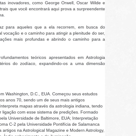
stas inovadores, como George Orwell, Oscar Wilde e
trais que você encontrará aqui prova a surpreendente
ma.
icaz para aqueles que a ela recorrem, em busca do
 vocação e o caminho para atingir a plenitude do ser,
gações mais profundas e abrindo o caminho para a
rofundamentos teóricos apresentados em Astrologia
térios do zodíaco, expandindo-os a uma dimensão
em Washington, D.C., EUA. Começou seus estudos
 dos anos 70, sendo um de seus mais antigos
Interpreta mapas através da astrologia indiana, tendo
or ligação com esse sistema de predições. Formado
la Universidade de Baltimore, EUA; Interpretação
oma C-2 pela Universidade Pontifícia de Salamanca
 artigos na Astrological Magazine e Modern Astrology,