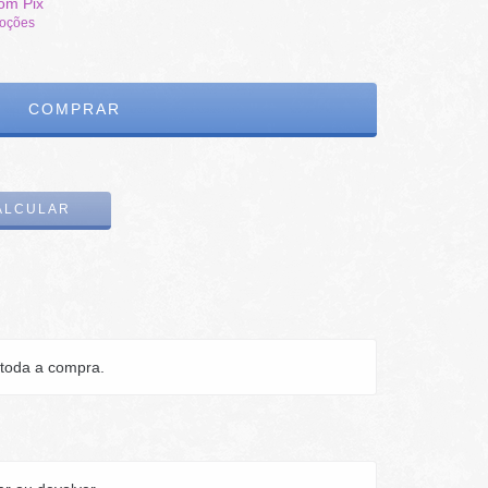
om Pix
moções
ALTERAR CEP
ALCULAR
toda a compra.