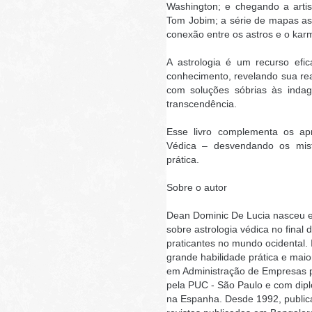
Washington; e chegando a arti
Tom Jobim; a série de mapas as
conexão entre os astros e o kar
A astrologia é um recurso ef
conhecimento, revelando sua real
com soluções sóbrias às inda
transcendência.
Esse livro complementa os ap
Védica – desvendando os mis
prática.
Sobre o autor
Dean Dominic De Lucia nasceu 
sobre astrologia védica no final
praticantes no mundo ocidental. 
grande habilidade prática e mai
em Administração de Empresas pe
pela PUC - São Paulo e com dipl
na Espanha. Desde 1992, publica