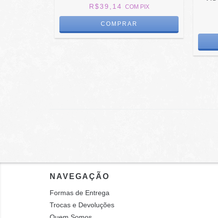
R$39,14
COM
PIX
0
PIX
NAVEGAÇÃO
Formas de Entrega
Trocas e Devoluções
Quem Somos