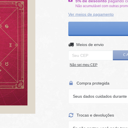
5% de desconto
pagando c
Não acumulável com outras pro
Ver meios de pagamento
Entregas para o CEP:
Meios de envio
C
Não sei meu CEP
Compra protegida
Seus dados cuidados durante 
Trocas e devoluções