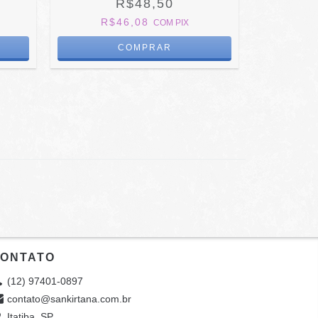
R$48,50
R$46,08
R$
COM
PIX
ONTATO
(12) 97401-0897
contato@sankirtana.com.br
Itatiba, SP