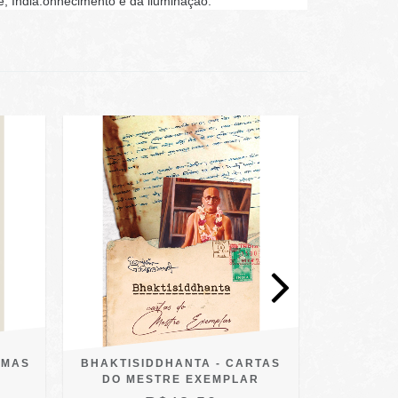
, Índia.
onhecimento e da iluminação.
EMAS
BHAKTISIDDHANTA - CARTAS
OS BEATL
DO MESTRE EXEMPLAR