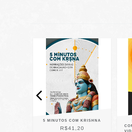
DICA -
5 MINUTOS COM KRISHNA
ISTÉRIOS
CO
R$41,20
O
VI