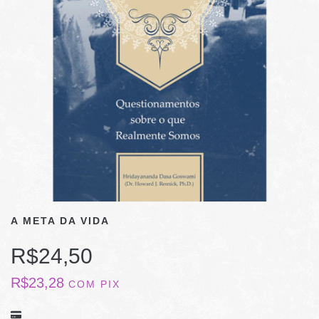
A META DA VIDA
R$24,50
R$23,28
COM
PIX