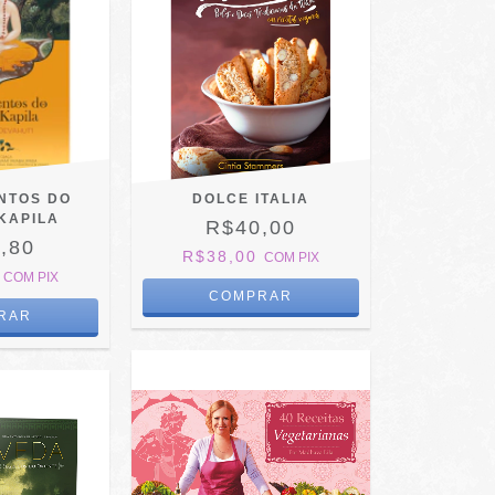
NTOS DO
DOLCE ITALIA
KAPILA
R$40,00
,80
R$38,00
COM
PIX
1
COM
PIX