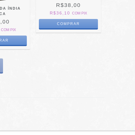
R$38,00
DA ÍNDIA
R$36,10
COM
PIX
ICA
,00
0
COM
PIX