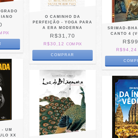
AGRADO
DIANO
O CAMINHO DA
PERFEIÇÃO - YOGA PARA
0
A ERA MODERNA
SRIMAD-BHA
M
PIX
CANTO 4 (
R$31,70
R$99
R$30,12
COM
PIX
R$94,2
 - UM
ULO XX