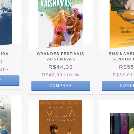
VIDA
GRANDES FESTIVAIS
ENSINAME
VAISHNAVAS
SENHOR 
0
R$44,30
R$55
M
PIX
R$42,09
R$53,0
COM
PIX