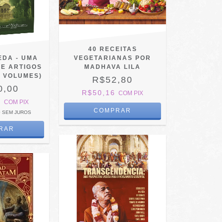
40 RECEITAS
EDA - UMA
VEGETARIANAS POR
DE ARTIGOS
MADHAVA LILA
5 VOLUMES)
R$52,80
0,00
R$50,16
COM
PIX
0
COM
PIX
0
SEM JUROS