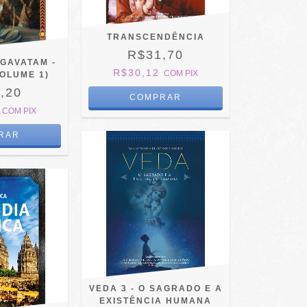
TRANSCENDÊNCIA
R$31,70
GAVATAM -
R$30,12
COM
PIX
VOLUME 1)
,20
4
COM
PIX
VEDA 3 - O SAGRADO E A
EXISTÊNCIA HUMANA