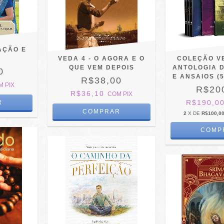
AÇÃO E
VEDA 4 - O AGORA E O
COLEÇÃO V
QUE VEM DEPOIS
ANTOLOGIA 
0
E ANSAIOS (
R$38,00
M
PIX
R$20
R$36,10
COM
PIX
R$190,0
2
X DE
R$100,0